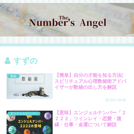
すずの
【簡単】自分の才能を知る方法|
数秘
スピリチュアル心理数秘術アドバ
イザーが数秘の出し方を解説
2021.08.08
【意味】エンジェルナンバー「２
エンジェルナンバー
２２２」ツインレイ・恋愛・復
縁・仕事・金運について解説